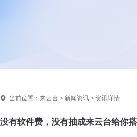
当前位置：
来云台
>
新闻资讯
> 资讯详情
没有软件费，没有抽成来云台给你搭