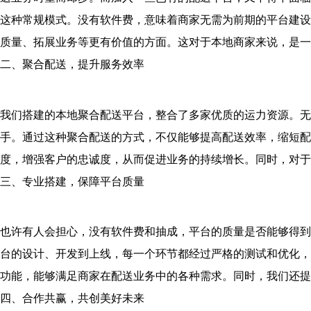
这种常规模式。没有软件费，意味着商家无需为前期的平台建设
质量、拓展业务等更有价值的方面。这对于本地商家来说，是一
二、聚合配送，提升服务效率
我们搭建的本地聚合配送平台，整合了多家优质的运力资源。无
手。通过这种聚合配送的方式，不仅能够提高配送效率，缩短配
度，增强客户的忠诚度，从而促进业务的持续增长。同时，对于
三、专业搭建，保障平台质量
也许有人会担心，没有软件费和抽成，平台的质量是否能够得到
台的设计、开发到上线，每一个环节都经过严格的测试和优化，
功能，能够满足商家在配送业务中的各种需求。同时，我们还提
四、合作共赢，共创美好未来