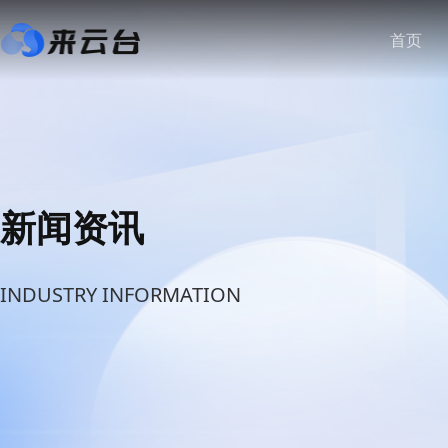
首页
新闻资讯
INDUSTRY INFORMATION