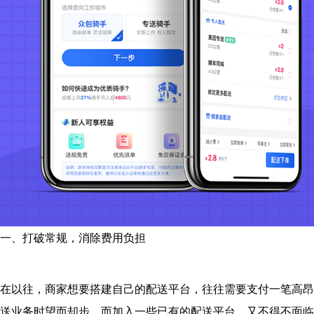
一、打破常规，消除费用负担
在以往，商家想要搭建自己的配送平台，往往需要支付一笔高昂
送业务时望而却步。而加入一些已有的配送平台，又不得不面临