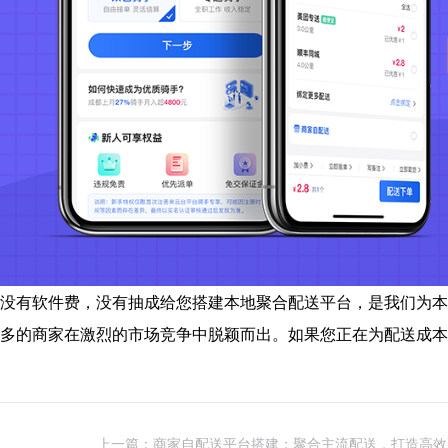
没有软件费，没有抽成给您搭建本地聚合配送平台，是我们为本
多的商家在激烈的市场竞争中脱颖而出。如果您正在为配送成本
上一篇：商家自配送平台搭建：聚合主流配送，打造高效