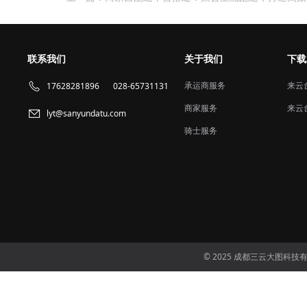
联系我们
关于我们
下载
承运商服务
来云
17628281896
028-65731131
商家服务
来云
lyt@sanyundatu.com
骑士服务
© 2025 成都三云大图科技有限公