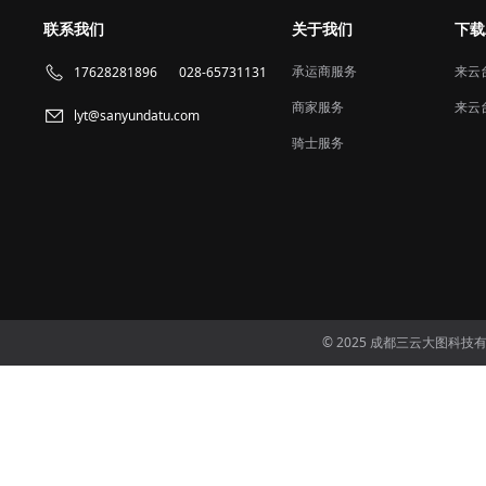
联系我们
关于我们
下载
承运商服务
来云
17628281896
028-65731131
商家服务
来云
lyt@sanyundatu.com
骑士服务
© 2025 成都三云大图科技有限公