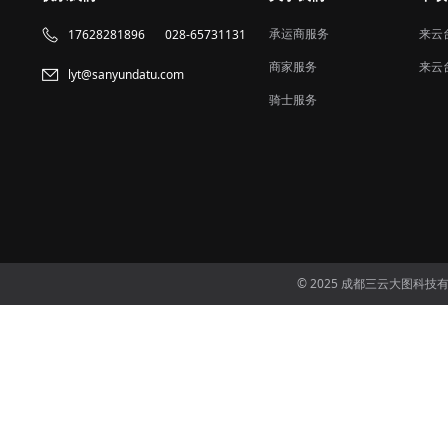
承运商服务
来云
17628281896
028-65731131
商家服务
来云
lyt@sanyundatu.com
骑士服务
© 2025 成都三云大图科技有限公