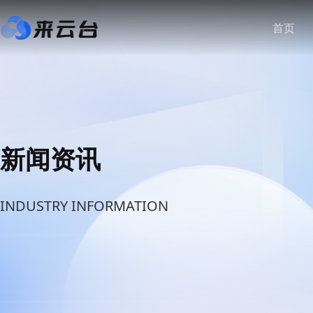
首页
新闻资讯
INDUSTRY INFORMATION