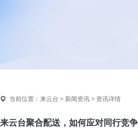
当前位置：
来云台
>
新闻资讯
> 资讯详情
来云台聚合配送，如何应对同行竞争