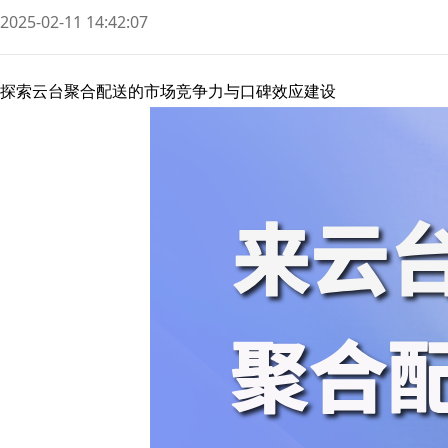
2025-02-11 14:42:07
探索云台聚合配送的市场竞争力与口碑效应建设