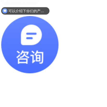
可以介绍下你们的产品么