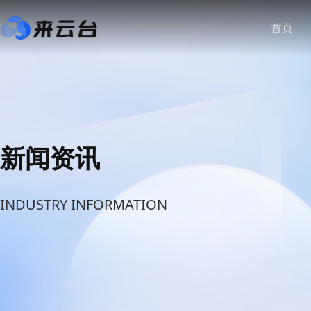
首页
新闻资讯
INDUSTRY INFORMATION