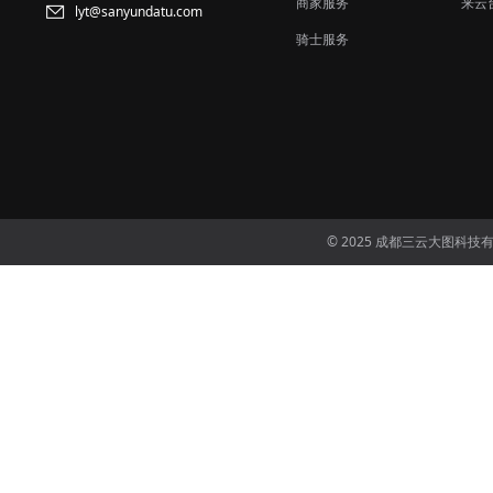
商家服务
来云
lyt@sanyundatu.com
骑士服务
© 2025 成都三云大图科技有限公