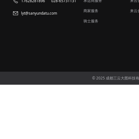
承运商服务
来云
17628281896
028-65731131
商家服务
来云
lyt@sanyundatu.com
骑士服务
© 2025 成都三云大图科技有限公