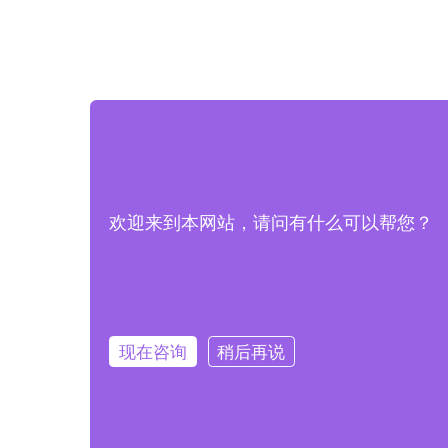
欢迎来到本网站，请问有什么可以帮您？
现在咨询
稍后再说