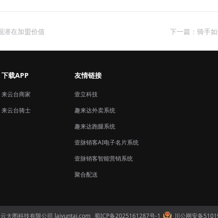
掘潜在加盟价值
下一篇：骑手如
下载APP
友情链接
来云台商家
壹立科技
来云台骑士
趣来达外卖系统
趣来达跑腿系统
壹脉销客AI电子名片系统
壹脉销客智能营销系统
聚合配送
三云大图科技有限公司 laiyuntai.com
蜀ICP备2025161287号-1
川公网安备51019