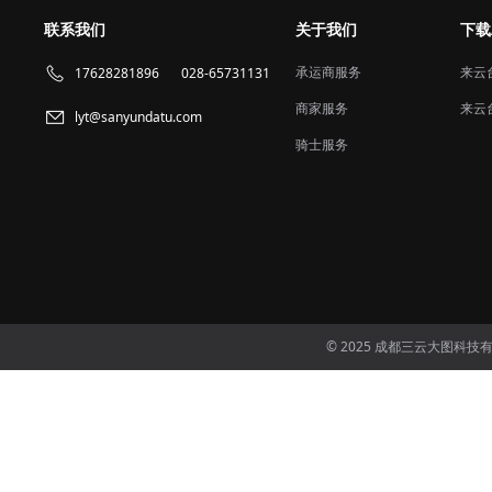
联系我们
关于我们
下载
承运商服务
来云
17628281896
028-65731131
商家服务
来云
lyt@sanyundatu.com
骑士服务
© 2025 成都三云大图科技有限公