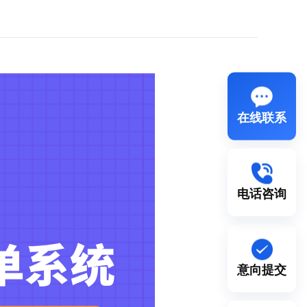
在线联系
电话咨询
意向提交