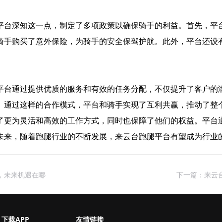
平台深知这一点，制定了多项政策以确保骑手的利益。首先，平
骑手购买了意外保险，为骑手的安全保驾护航。此外，平台还设
平台通过提供优质的服务和有效的任务分配，不仅提升了客户的
。通过这样的合作模式，平台和骑手实现了互利共赢，推动了整
了更为灵活和高效的工作方式，同时也保障了他们的权益。平台
未来，随着跑腿行业的不断发展，来云台跑腿平台有望成为行业
，未来机遇在哪
下一篇：来云
下载APP
友情链接