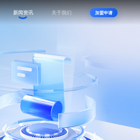
新闻资讯
关于我们
加盟申请