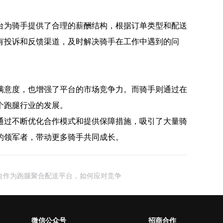
台为骑手提供了合理的薪酬结构，根据订单类型和配送
有投诉和反馈渠道，及时解决骑手在工作中遇到的问
满意度，也增强了平台的市场竞争力。而骑手则通过在
个跑腿行业的发展。
通过不断优化合作模式和提供保障措施，吸引了大量骑
的领军者，带动更多骑手共同成长。
台作为跑腿聚合配送平台，如何应对竞争
微信公众号
招商合作