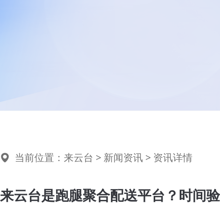
当前位置：
来云台
>
新闻资讯
> 资讯详情
来云台是跑腿聚合配送平台？时间验