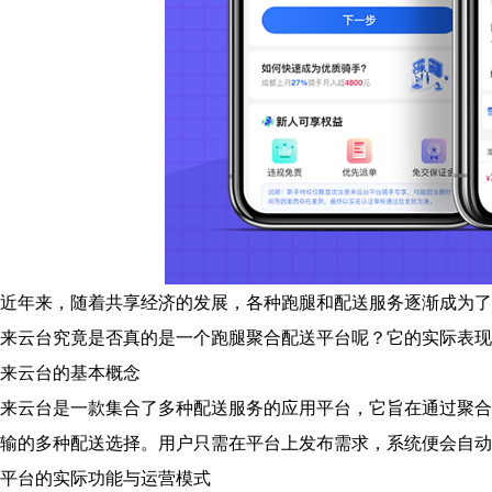
近年来，随着共享经济的发展，各种跑腿和配送服务逐渐成为了
来云台究竟是否真的是一个跑腿聚合配送平台呢？它的实际表现
来云台的基本概念
来云台是一款集合了多种配送服务的应用平台，它旨在通过聚合
输的多种配送选择。用户只需在平台上发布需求，系统便会自动
平台的实际功能与运营模式