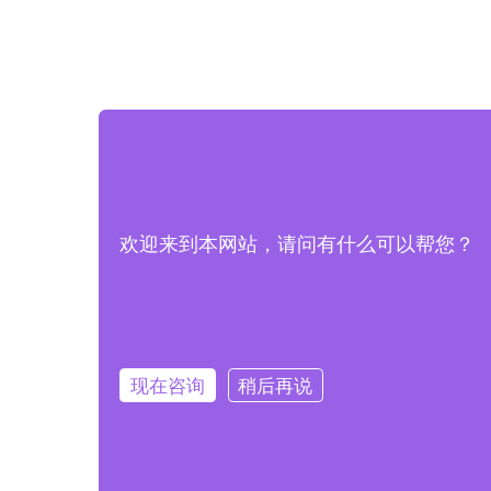
欢迎来到本网站，请问有什么可以帮您？
现在咨询
稍后再说