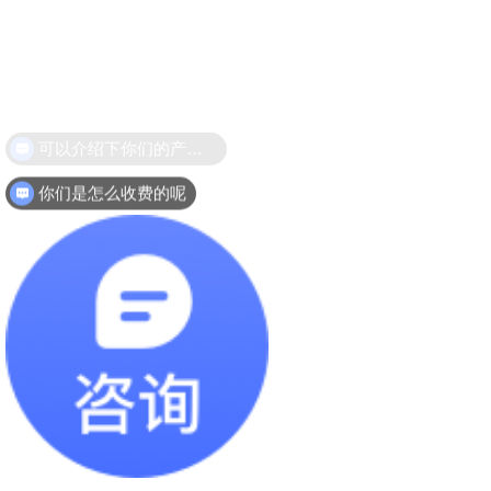
可以介绍下你们的产品么
你们是怎么收费的呢