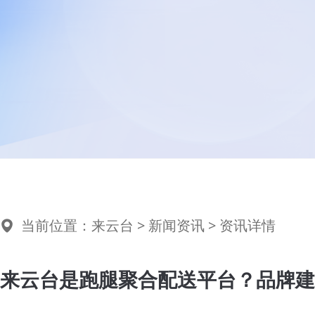
当前位置：
来云台
>
新闻资讯
> 资讯详情
来云台是跑腿聚合配送平台？品牌建