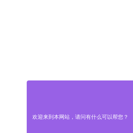
欢迎来到本网站，请问有什么可以帮您？