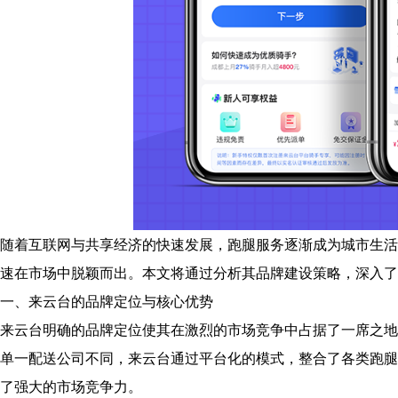
随着互联网与共享经济的快速发展，跑腿服务逐渐成为城市生活
速在市场中脱颖而出。本文将通过分析其品牌建设策略，深入了
一、来云台的品牌定位与核心优势
来云台明确的品牌定位使其在激烈的市场竞争中占据了一席之地
单一配送公司不同，来云台通过平台化的模式，整合了各类跑腿
了强大的市场竞争力。