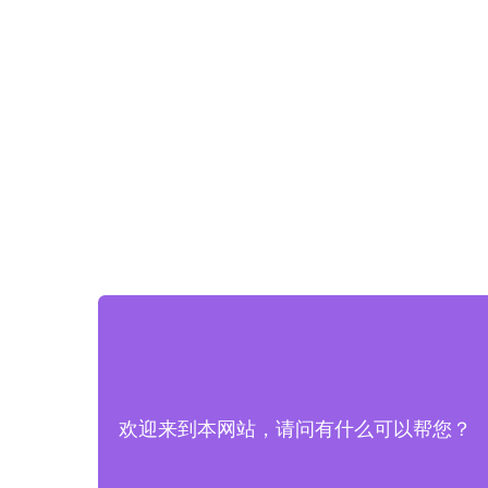
欢迎来到本网站，请问有什么可以帮您？