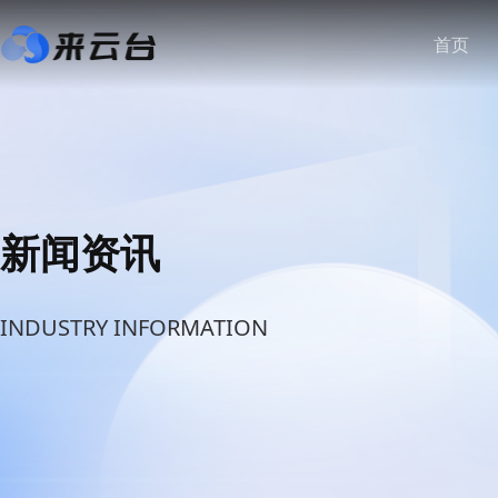
首页
新闻资讯
INDUSTRY INFORMATION