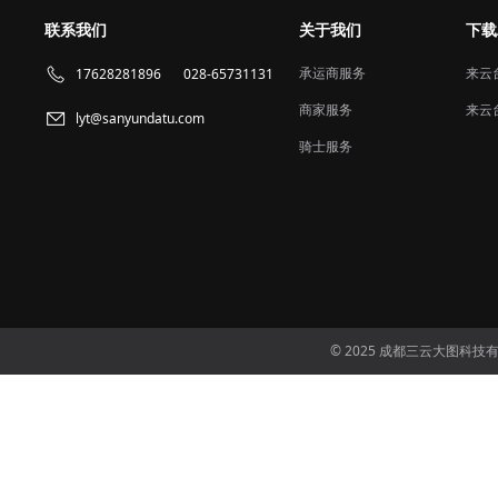
联系我们
关于我们
下载
承运商服务
来云
17628281896
028-65731131
商家服务
来云
lyt@sanyundatu.com
骑士服务
© 2025 成都三云大图科技有限公