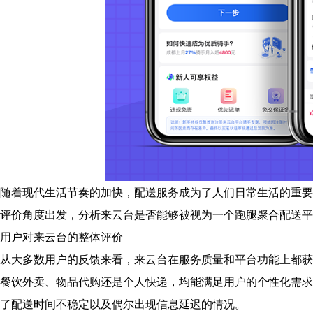
随着现代生活节奏的加快，配送服务成为了人们日常生活的重要
评价角度出发，分析来云台是否能够被视为一个跑腿聚合配送平
用户对来云台的整体评价
从大多数用户的反馈来看，来云台在服务质量和平台功能上都获
餐饮外卖、物品代购还是个人快递，均能满足用户的个性化需求
了配送时间不稳定以及偶尔出现信息延迟的情况。