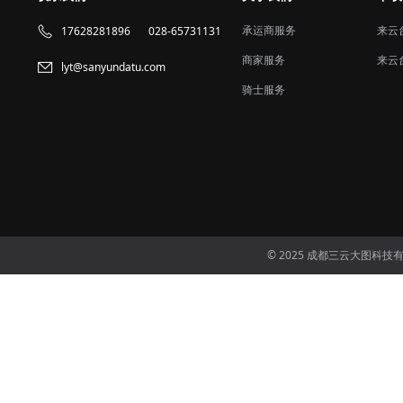
承运商服务
来云
17628281896
028-65731131
商家服务
来云
lyt@sanyundatu.com
骑士服务
© 2025 成都三云大图科技有限公