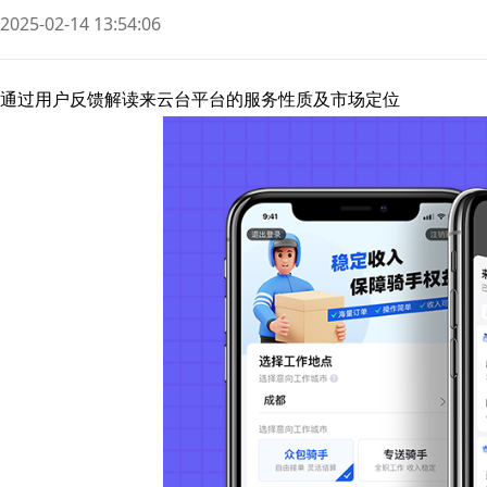
2025-02-14 13:54:06
通过用户反馈解读来云台平台的服务性质及市场定位