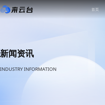
首页
新闻资讯
INDUSTRY INFORMATION