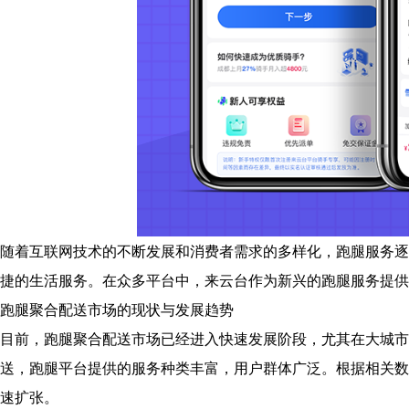
随着互联网技术的不断发展和消费者需求的多样化，跑腿服务逐
捷的生活服务。在众多平台中，来云台作为新兴的跑腿服务提供
跑腿聚合配送市场的现状与发展趋势
目前，跑腿聚合配送市场已经进入快速发展阶段，尤其在大城市
送，跑腿平台提供的服务种类丰富，用户群体广泛。根据相关数
速扩张。