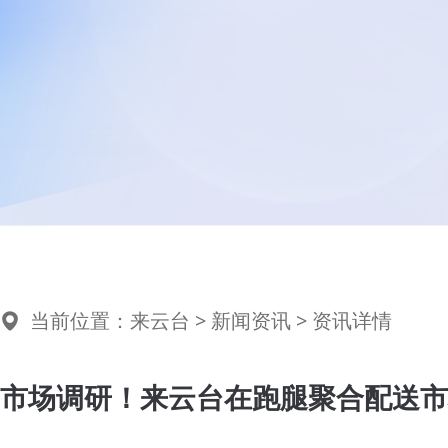
当前位置：
来云台
>
新闻资讯
> 资讯详情
市场调研！来云台在跑腿聚合配送市