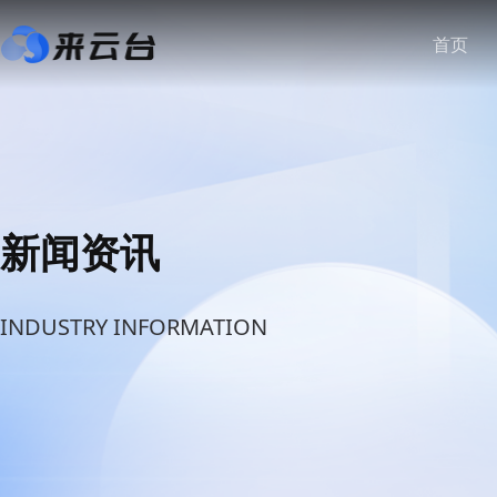
首页
新闻资讯
INDUSTRY INFORMATION