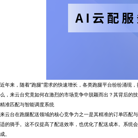
近年来，随着“跑腿”需求的快速增长，各类跑腿平台纷纷涌现
么，来云台究竟如何在激烈的市场竞争中脱颖而出？其背后的技
精准匹配与智能调度系统
来云台在跑腿配送领域的核心竞争力之一是其精准的订单匹配与
适的骑手。这不仅提高了配送效率，也优化了配送成本。系统会
成。