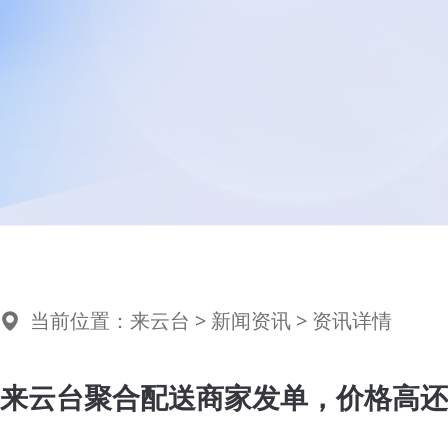
当前位置：
来云台
>
新闻资讯
> 资讯详情
来云台聚合配送商家发单，价格高还