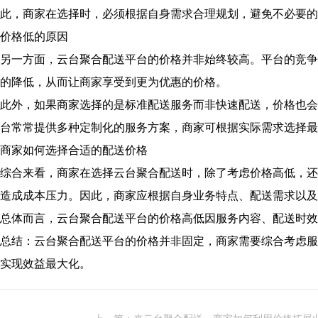
此，商家在选择时，必须根据自身需求合理规划，避免不必要的
价格低的原因
另一方面，云台聚合配送平台的价格并非始终较高。平台的竞争
的降低，从而让商家享受到更为优惠的价格。
此外，如果商家选择的是标准配送服务而非快速配送，价格也会
台常常提供多种定制化的服务方案，商家可根据实际需求选择最
商家如何选择合适的配送价格
综合来看，商家在选择云台聚合配送时，除了考虑价格高低，还
造成成本压力。因此，商家应根据自身业务特点、配送需求以及
总体而言，云台聚合配送平台的价格高低因服务内容、配送时效
总结：云台聚合配送平台的价格并非固定，商家需要综合考虑服
实现效益最大化。