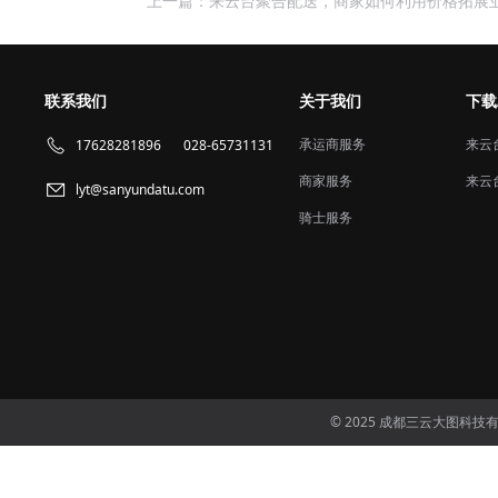
上一篇：来云台聚合配送，商家如何利用价格拓展
联系我们
关于我们
下载
承运商服务
来云
17628281896
028-65731131
商家服务
来云
lyt@sanyundatu.com
骑士服务
© 2025 成都三云大图科技有限公