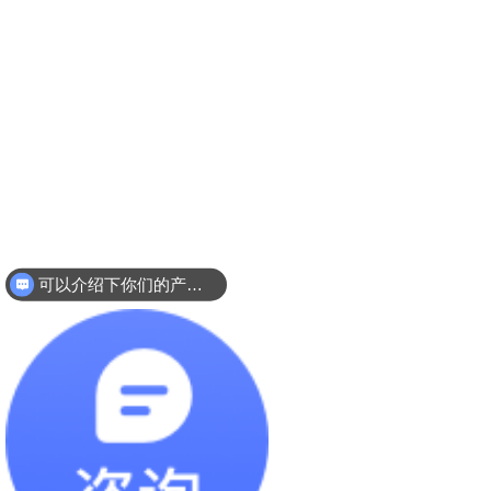
可以介绍下你们的产品么