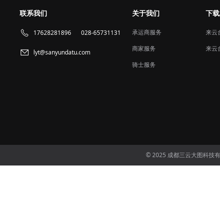
联系我们
关于我们
下载
承运商服务
来云
17628281896
028-65731131
商家服务
来云
lyt@sanyundatu.com
骑士服务
© 2025 成都三云大图科技有限公