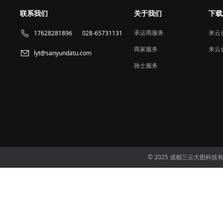
联系我们
关于我们
下载
承运商服务
来云
17628281896
028-65731131
商家服务
来云
lyt@sanyundatu.com
骑士服务
© 2025 成都三云大图科技有限公