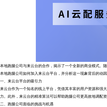
本地跑腿公司与来云台的合作，揭示了一个全新的商业模式。随
本地跑腿公司如何加入来云台平台，并分析这一现象背后的动因
一、来云台平台的吸引力
来云台作为一个知名的线上平台，凭借其丰富的用户资源和强大
力。此外，来云台的精准算法可以帮助跑腿公司更高效地调配资
二、跑腿公司面临的挑战与机遇