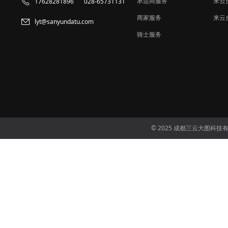
承运商服务
来云
17628281896
028-65731131
商家服务
来云
lyt@sanyundatu.com
骑士服务
© 2025 成都三云大图科技有限公