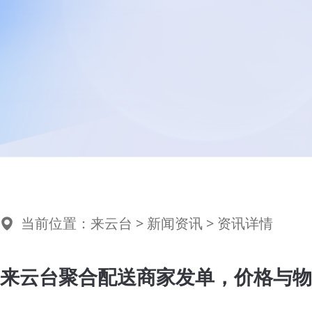
当前位置：
来云台
>
新闻资讯
> 资讯详情
来云台聚合配送商家发单，价格与物