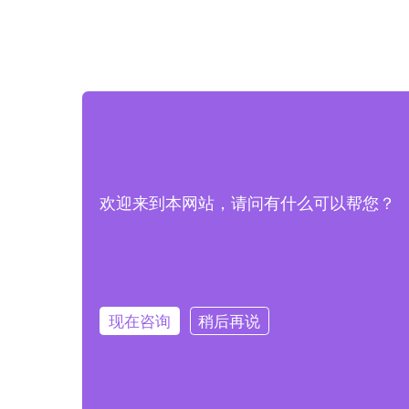
欢迎来到本网站，请问有什么可以帮您？
现在咨询
稍后再说