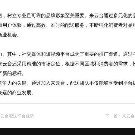
言，树立专业且可靠的品牌形象至关重要。来云台通过多元化的
重用户体验，通过高效、准时的配送服务，不断强化消费者对品
商业机会。
力。其中，社交媒体和短视频平台成为了重要的推广渠道。通过
来云台还采用精准的市场定位，根据不同区域和消费者的需求，
了新的标杆。
竞争力的关键。通过加入来云台，配送团队不仅能够享受到平台
长远的商业发展。
来云台配送平台优势
下一篇：来云台