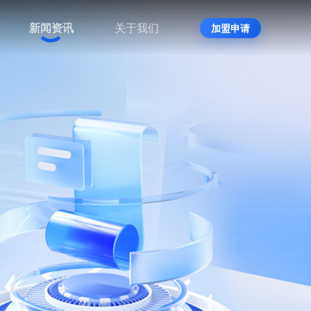
新闻资讯
关于我们
加盟申请