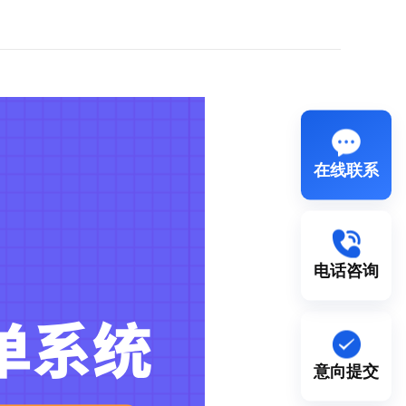
在线联系
电话咨询
意向提交