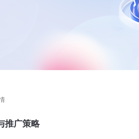
情
与推广策略