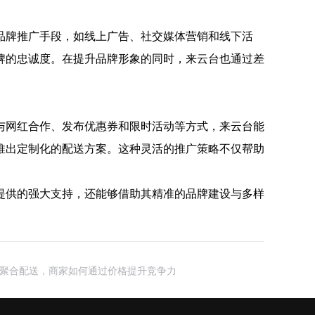
品牌推广手段，如线上广告、社交媒体营销和线下活
牌的忠诚度。在提升品牌形象的同时，来云台也通过差
与网红合作、发布优惠券和限时活动等方式，来云台能
推出定制化的配送方案。这种灵活的推广策略不仅帮助
提供的强大支持，还能够借助其精准的品牌建设与多样
聚合配送，商家如何通过价格提升竞争力