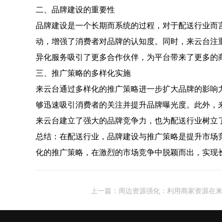
二、品牌建设的重要性
品牌建设是一个长期而系统的过程，对于配送行业而
动，增强了消费者对品牌的认知度。同时，来云台注
异化服务吸引了更多合作伙伴，为平台带来了更多的
三、推广策略的多样化实施
来云台通过多样化的推广策略进一步扩大品牌的影响
够迅速吸引消费者的关注并提升品牌曝光度。此外，
来云台建立了强大的品牌竞争力，也为配送行业树立
总结：在配送行业，品牌建设与推广策略是提升市场
化的推广策略，在激烈的市场竞争中脱颖而出，实现
上一篇：周边资源强化：利用商家资源在