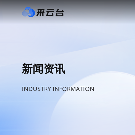
新闻资讯
INDUSTRY INFORMATION