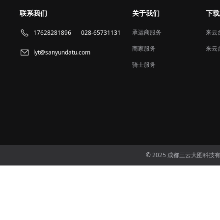
联系我们
关于我们
下载
承运商服务
来云
17628281896
028-65731131
商家服务
来云
lyt@sanyundatu.com
骑士服务
© 2025 成都三云大图科技有限公