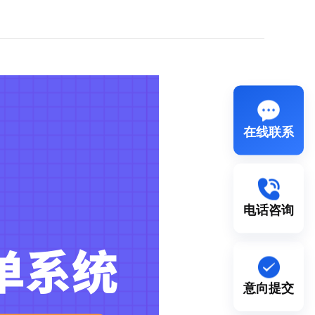
在线联系
电话咨询
意向提交