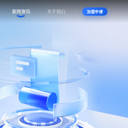
新闻资讯
关于我们
加盟申请