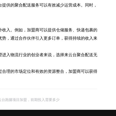
台提供的聚合配送服务可以有效减少运营成本。同时，
。
外收入。例如，加盟商可以提供仓储服务、快递包裹的
优势，通过合作伙伴引入更多订单，获得持续的收入来
望进入物流行业的创业者来说，选择来云台聚合配送无
过合理的市场定位和有效的资源整合，加盟商可以获得
云台跑腿项目加盟，前期投入需要多少