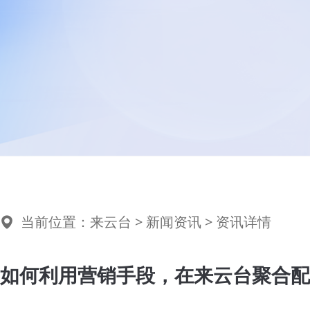
当前位置：
来云台
>
新闻资讯
> 资讯详情
如何利用营销手段，在来云台聚合配