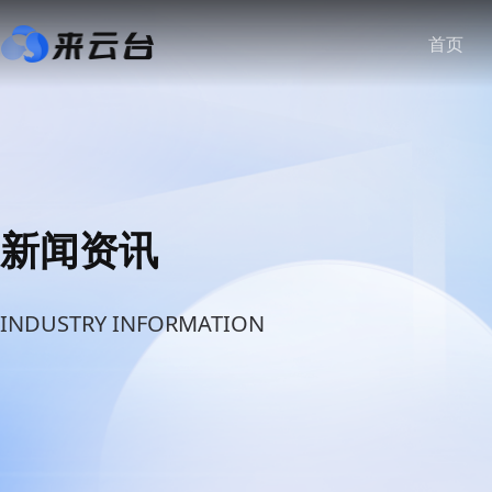
首页
新闻资讯
INDUSTRY INFORMATION