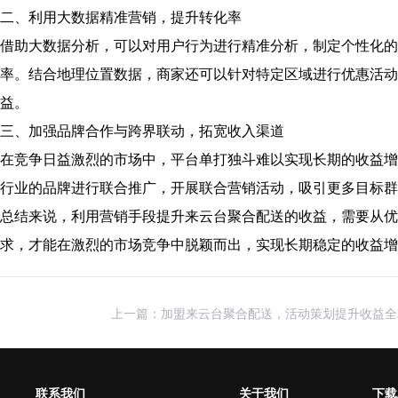
二、利用大数据精准营销，提升转化率
借助大数据分析，可以对用户行为进行精准分析，制定个性化的
率。结合地理位置数据，商家还可以针对特定区域进行优惠活动
益。
三、加强品牌合作与跨界联动，拓宽收入渠道
在竞争日益激烈的市场中，平台单打独斗难以实现长期的收益增
行业的品牌进行联合推广，开展联合营销活动，吸引更多目标群
总结来说，利用营销手段提升来云台聚合配送的收益，需要从优
求，才能在激烈的市场竞争中脱颖而出，实现长期稳定的收益增
上一篇：加盟来云台聚合配送，活动策划提升收益全
联系我们
关于我们
下载