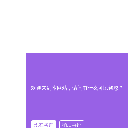
欢迎来到本网站，请问有什么可以帮您？
现在咨询
稍后再说