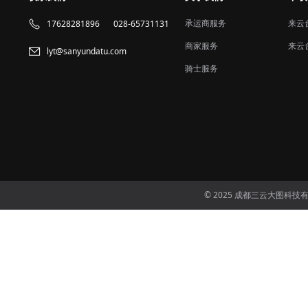
承运商服务
来云
17628281896
028-65731131
商家服务
来云
lyt@sanyundatu.com
骑士服务
© 2025 成都三云大图科技有限公