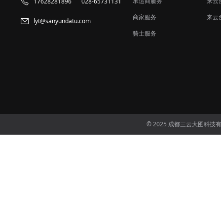
承运商服务
来云
17628281896
028-65731131
商家服务
来云
lyt@sanyundatu.com
骑士服务
© 2025 成都三云大图科技有限公