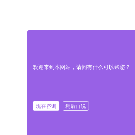
欢迎来到本网站，请问有什么可以帮您？
现在咨询
稍后再说