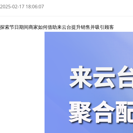
2025-02-17 18:06:07
探索节日期间商家如何借助来云台提升销售并吸引顾客