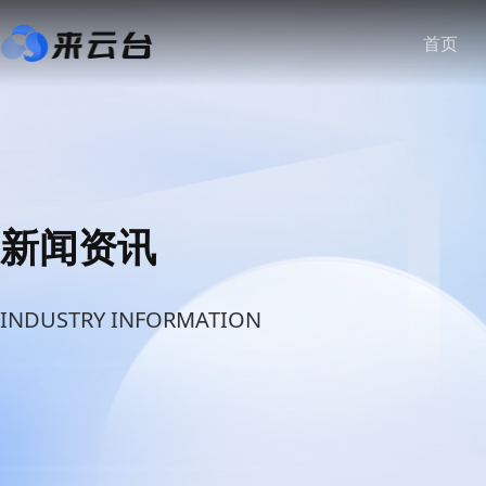
首页
新闻资讯
INDUSTRY INFORMATION