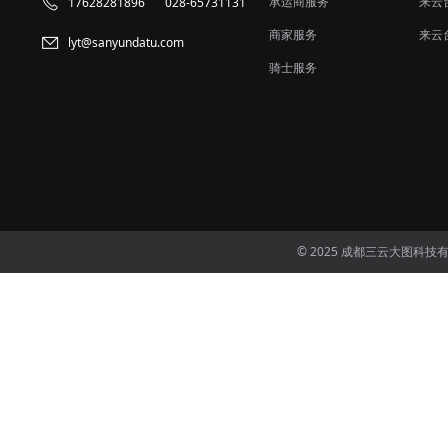
承运商服务
来云
17628281896
028-65731131
商家服务
来云
lyt@sanyundatu.com
骑士服务
© 2025 成都三云大图科技有限公