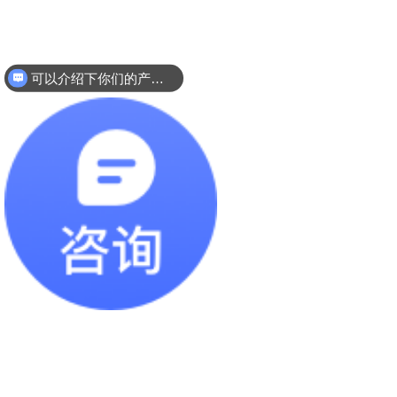
可以介绍下你们的产品么