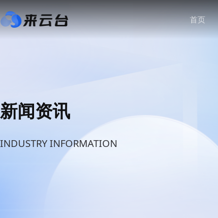
首页
新闻资讯
INDUSTRY INFORMATION