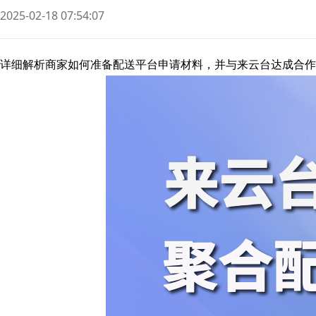
2025-02-18 07:54:07
详细解析商家如何准备配送平台申请材料，并与来云台达成合作