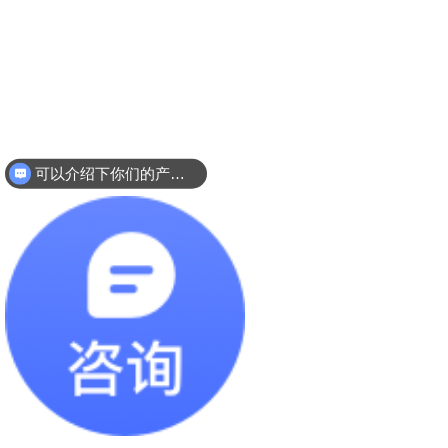
可以介绍下你们的产品么