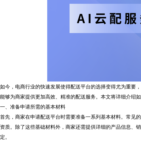
如今，电商行业的快速发展使得配送平台的选择变得尤为重要，
能够为商家提供更加高效、精准的配送服务。本文将详细介绍如
一、准备申请所需的基本材料
首先，商家在申请配送平台时需要准备一系列基本材料。常见的
资质。除了这些基础材料外，商家还需提供详细的产品信息、销
定。