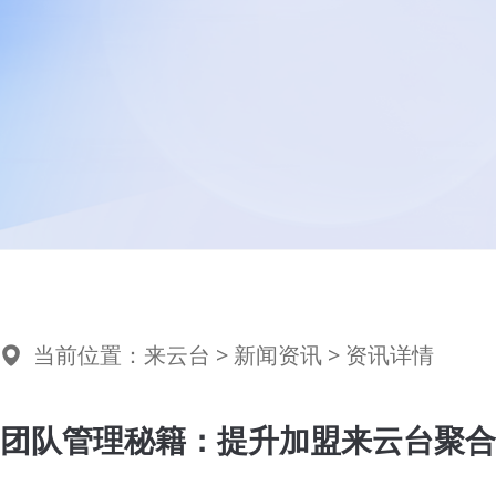
当前位置：
来云台
>
新闻资讯
> 资讯详情
团队管理秘籍：提升加盟来云台聚合