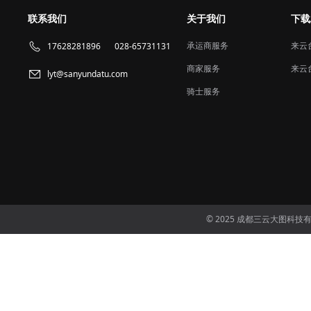
联系我们
关于我们
下载
承运商服务
来云
17628281896
028-65731131
商家服务
来云
lyt@sanyundatu.com
骑士服务
© 2025 成都三云大图科技有限公