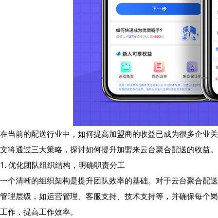
在当前的配送行业中，如何提高加盟商的收益已成为很多企业关
文将通过三大策略，探讨如何提升加盟来云台聚合配送的收益。
1. 优化团队组织结构，明确职责分工
一个清晰的组织架构是提升团队效率的基础。对于云台聚合配送
管理层级，如运营管理、客服支持、技术支持等，并确保每个岗
工作，提高工作效率。