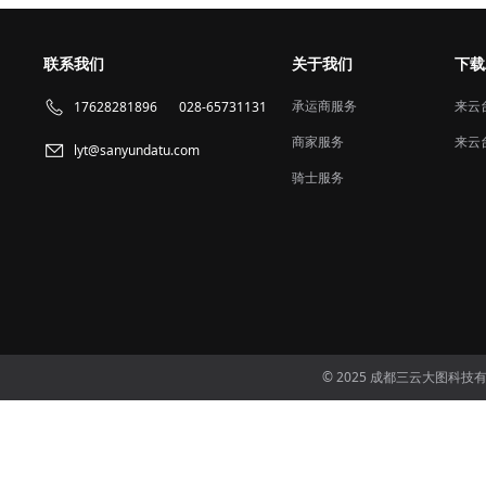
联系我们
关于我们
下载
承运商服务
来云
17628281896
028-65731131
商家服务
来云
lyt@sanyundatu.com
骑士服务
© 2025 成都三云大图科技有限公