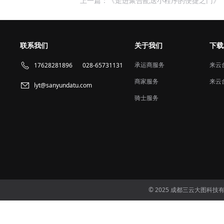
上一篇：《走进聚合配送小程序的便捷之门》
联系我们
关于我们
下载
承运商服务
来云
17628281896
028-65731131
商家服务
来云
lyt@sanyundatu.com
骑士服务
© 2025 成都三云大图科技有限公