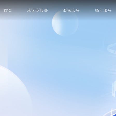
首页
承运商服务
商家服务
骑士服务