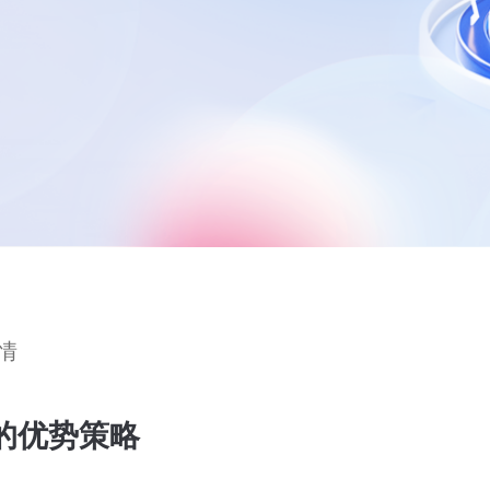
情
的优势策略