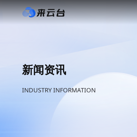
新闻资讯
INDUSTRY INFORMATION