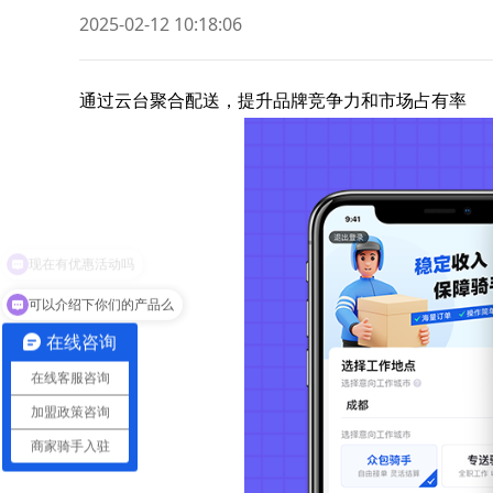
2025-02-12 10:18:06
通过云台聚合配送，提升品牌竞争力和市场占有率
可以介绍下你们的产品么
在线咨询
在线客服咨询
加盟政策咨询
商家骑手入驻