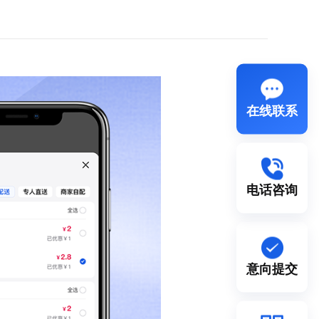
在线联系
电话咨询
意向提交