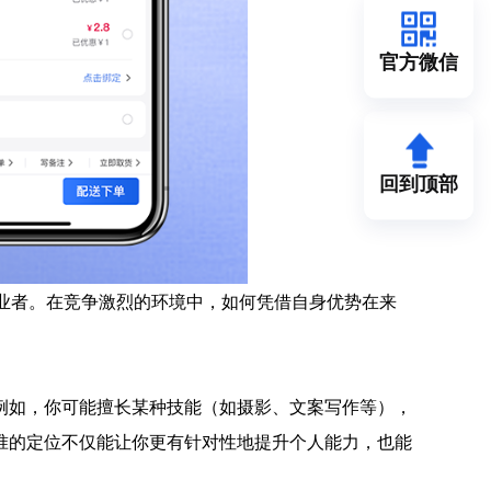
官方微信
回到顶部
业者。在竞争激烈的环境中，如何凭借自身优势在来
例如，你可能擅长某种技能（如摄影、文案写作等），
准的定位不仅能让你更有针对性地提升个人能力，也能