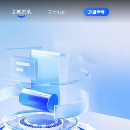
新闻资讯
关于我们
加盟申请