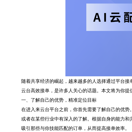
随着共享经济的崛起，越来越多的人选择通过平台接
云台高效接单，是许多人关心的话题。本文将为你提
一、了解自己的优势，精准定位目标
在进入来云台平台之前，你首先需要了解自己的优势
或者在某些行业中有深入的了解。根据自身的能力和
吸引那些与你技能匹配的订单，从而提高接单效率。