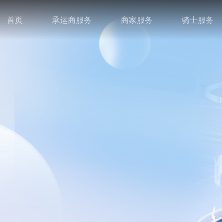
首页
承运商服务
商家服务
骑士服务