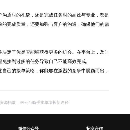
户沟通时的礼貌，还是完成任务时的高效与专业，都是
单的完成质量，还要加强与客户的沟通，确保他们的需
往决定了你是否能够获得更多的机会。在平台上，及时
避免接到过多的任务导致自己不能高效完成。
化自己的接单策略，你能够在激烈的竞争中脱颖而出，
资源拓展：来云台骑手接单增长新途径
微信公众号
招商合作