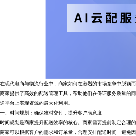
在现代电商与物流行业中，商家如何在激烈的市场竞争中脱颖而
商家提供了高效的配送管理工具，帮助他们在保证服务质量的同
送平台上实现资源的最大化利用。
一、时间规划：确保准时交付，提升客户满意度
时间规划是商家提升配送效率的核心。商家需要提前制定合理的
商家可以根据客户的需求和订单量，合理安排配送时间，避免因