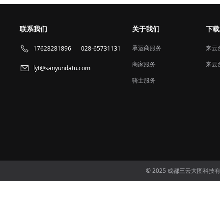
联系我们
关于我们
下载
承运商服务
来云
17628281896
028-65731131
商家服务
来云
lyt@sanyundatu.com
骑士服务
© 2025 成都三云大图科技有限公