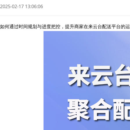
2025-02-17 13:06:06
如何通过时间规划与进度把控，提升商家在来云台配送平台的运