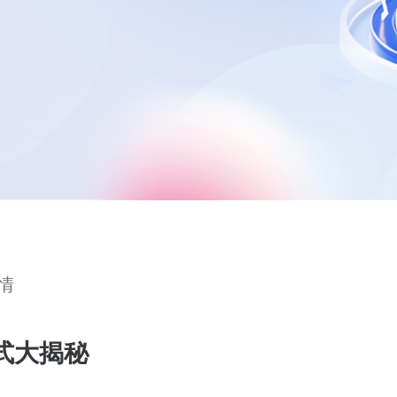
情
式大揭秘