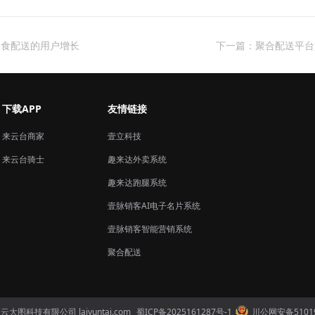
美食配送的用户增长
下一篇：聚合配送平台
下载APP
友情链接
来云台商家
壹立科技
来云台骑士
趣来达外卖系统
趣来达跑腿系统
壹脉销客AI电子名片系统
壹脉销客智能营销系统
聚合配送
三云大图科技有限公司 laiyuntai.com
蜀ICP备2025161287号-1
川公网安备51019